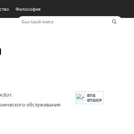
ство
Философия
ы
я:Бот
.
ВП:Б
ВП:БЮР
хнического обслуживания