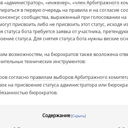
в «
администратор
», «
инженер
», «
член Арбитражного ко
ираться в первую очередь на правила и на согласие соо
консенсус сообщества, выраженный при голосовании на
огут присвоить либо не присвоить этот статус, исходя и
статуса бота требуется заявка от участника, претендующ
оение статуса. Для снятия статуса бота нужны веские о
ким возможностям, на бюрократов также возложена отв
нительных технических инструментов:
ров согласно
правилам выборов Арбитражного комитет
ок на присвоение статуса администратора или бюрокра
обязанностью бюрократов
.
Содержание