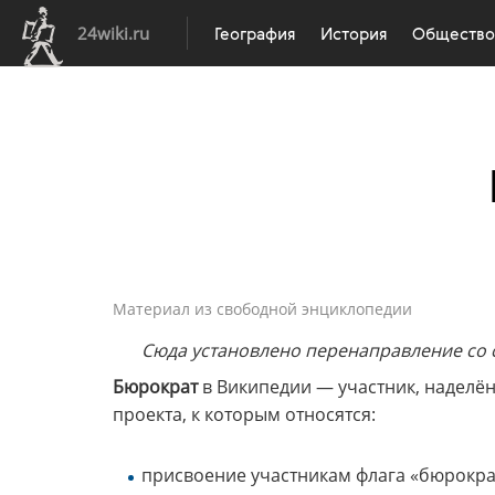
24wiki.ru
География
История
Общество
Материал из свободной энциклопедии
Сюда установлено перенаправление со
Бюрократ
в Википедии — участник, наделё
проекта, к которым относятся:
присвоение участникам флага «бюрократ