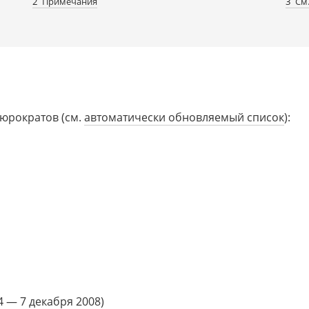
2
Примечания
3
См
бюрократов (см.
автоматически обновляемый список
):
04 —
7 декабря 2008
)