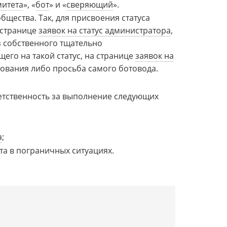
митета
», «
бот
» и «
сверяющий
»
.
бщества. Так, для присвоения статуса
 странице
заявок на статус администратора
,
з собственного тщательно
его на такой статус, на странице
заявок на
снования либо просьба самого ботовода.
етственность за выполнение следующих
а
;
та в пограничных ситуациях.