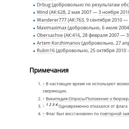
Drbug
(добровольно по результатам
об
Wind
(
АК:628
, 2 мая 2007 —
3 ноября 201
Wanderer777
(
АК:763
, 9 сентября 2010 —
Maximaximax
(добровольно, 6 июля 200
Obersachse
(
АК:416
, 28 февраля 2007 —
3
Artem Korzhimanov
(добровольно, 27 ап
Rubin16
(добровольно, 25 октября 2010
Примечания
↑
В настоящее время не используют возмо
сверяющих.
↑
Википедия:Опросы/Положение о бюрокр
1
2
3
4
↑
Одновременно отказался от флага
↑
Флаг был восстановлен по
повторной за